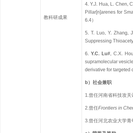
4. Y.J. Hua, L. Chen, C
Pillar[n]arenes for 
教科研成果
6.4）
5. T. Luo, Y. Zhang, J
Suppressing Thioacet
6.
Y.C. Lu#
, C.X. Hou
supramolecular vesicl
derivative for targe
b
）社会兼职
1.曾任河南省科技攻
2.曾任
Frontiers in Che
3.曾任河北农业大学