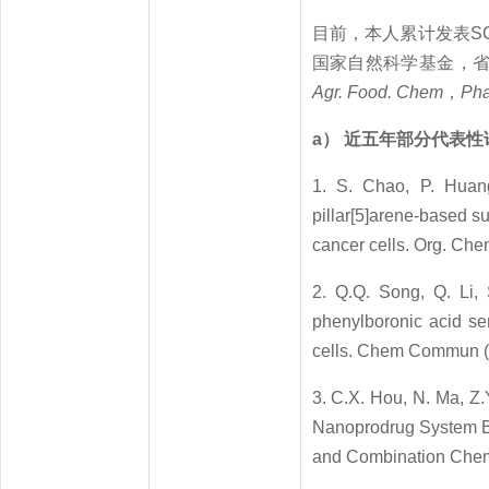
目前，本人累计发表S
国家自然科学基金，省
Agr. Food. Chem
，
Pha
a
）
近五年部分代表性
1. S. Chao, P. Huang
pillar[5]arene-based su
cancer cells. Org. 
2. Q.Q. Song, Q. Li,
phenylboronic acid sen
cells. Chem Commu
3. C.X. Hou, N. Ma, Z.
Nanoprodrug System Ba
and Combination Che