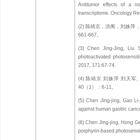
Antitumor effects of a n
transcriptome. Oncology Re
(2) 陈靖京，洪阁，刘姝
661-667。
(3) Chen Jing-Jing, Liu
photoactivated photosensi
2017, 171:67-74.
(4) 陈靖京 刘姝萍 刘
40（1）：6-11。
(5) Chen Jing-jing, Gao Li
against human gastric cance
(6) Chen Jing-jing, Hong Ge,
porphyrin-based photosensi